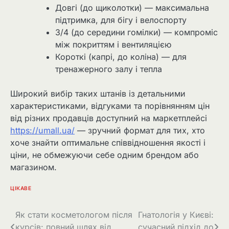
Довгі (до щиколотки) — максимальна
підтримка, для бігу і велоспорту
3/4 (до середини гомілки) — компроміс
між покриттям і вентиляцією
Короткі (капрі, до коліна) — для
тренажерного залу і тепла
Широкий вибір таких штанів із детальними
характеристиками, відгуками та порівнянням цін
від різних продавців доступний на маркетплейсі
https://umall.ua/
— зручний формат для тих, хто
хоче знайти оптимальне співвідношення якості і
ціни, не обмежуючи себе одним брендом або
магазином.
ЦІКАВЕ
Навігація
Як стати косметологом після
Гнатологія у Києві:
курсів: повний шлях від
сучасний підхід до