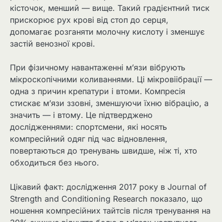
кісточок, менший — вище. Такий градієнтний тиск
прискорює рух крові від стоп до серця,
допомагає розганяти молочну кислоту і зменшує
застій венозної крові.
При фізичному навантаженні м’язи вібрують
мікроскопічними коливаннями. Ці мікровіібрації —
одна з причин крепатури і втоми. Компресія
стискає м’язи ззовні, зменшуючи їхню вібрацію, а
значить — і втому. Це підтверджено
дослідженнями: спортсмени, які носять
компресійний одяг під час відновлення,
повертаються до тренувань швидше, ніж ті, хто
обходиться без нього.
Цікавий факт: дослідження 2017 року в Journal of
Strength and Conditioning Research показало, що
ношення компресійних тайтсів після тренування на