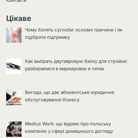
Контакти
Цікаве
Чому болять суглоби: основні причини і як
підібрати підтримку
Как выбрать двутавровую балку для стройки:
разбираемся в маркировке и типах
Вигоди, що дає абонентське юридичне
обслуговування бізнесу
Medius Work: що відомо про польську
компанію у сфері домашнього догляду