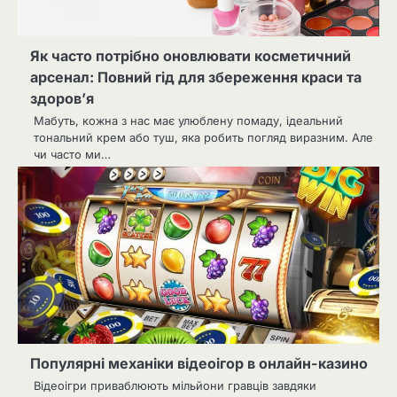
Як часто потрібно оновлювати косметичний
арсенал: Повний гід для збереження краси та
здоров’я
Мабуть, кожна з нас має улюблену помаду, ідеальний
тональний крем або туш, яка робить погляд виразним. Але
чи часто ми…
Популярні механіки відеоігор в онлайн-казино
Відеоігри приваблюють мільйони гравців завдяки