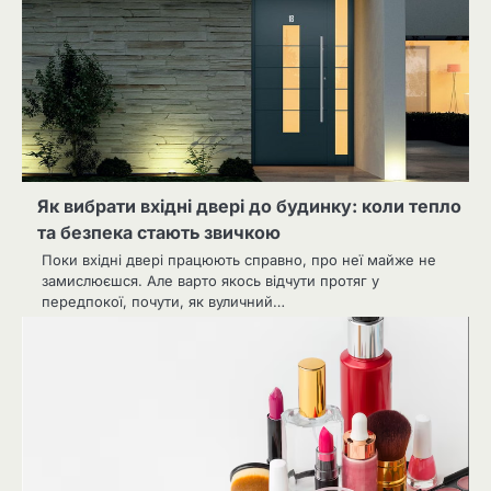
Як вибрати вхідні двері до будинку: коли тепло
та безпека стають звичкою
Поки вхідні двері працюють справно, про неї майже не
замислюєшся. Але варто якось відчути протяг у
передпокої, почути, як вуличний…