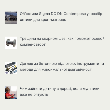
Об’єктиви Sigma DC DN Contemporary: розбір
оптики для кроп-матриць
Трещина на сварном шве: как поможет осевой
компенсатор?
Догляд за бетонною підлогою: інструменти та
методи для максимальної довговічності
Чим зайняти дитину в дорозі, коли мультики
вже не рятують