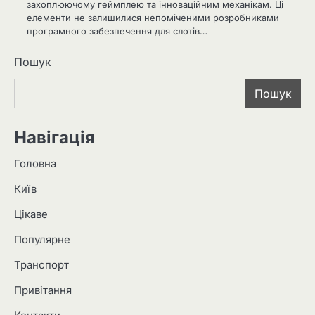
захоплюючому геймплею та інноваційним механікам. Ці
елементи не залишилися непоміченими розробниками
програмного забезпечення для слотів…
Пошук
Пошук
Навігація
Головна
Київ
Цікаве
Популярне
Транспорт
Привітання