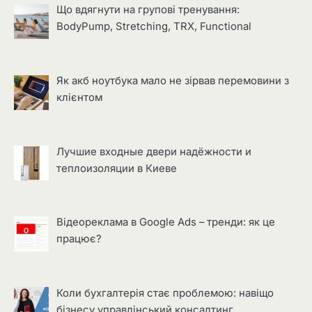
Що вдягнути на групові тренування:
BodyPump, Stretching, TRX, Functional
Як акб ноутбука мало не зірвав перемовини з
клієнтом
Лучшие входные двери надёжности и
теплоизоляции в Киеве
Відеореклама в Google Ads – тренди: як це
працює?
Коли бухгалтерія стає проблемою: навіщо
бізнесу управлінський консалтинг