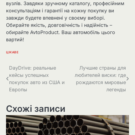
вузлів. Завдяки зручному каталогу, професійним
консультаціям і гарантії на кожну покупку ви
завжди будете впевнені у своєму виборі.
Обирайте якість, довговічність і надійність –
обирайте AvtoProduct. Ваш автомобіль цього
вартий!
ЦІКАВЕ
Навігація
DayDrive: реальные
Лучшие страны для
кейсы успешных
любителей виски: где
записів
покупок авто из США и
рождаются мировые
Европы
легенды
Схожі записи