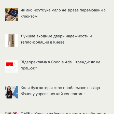
Як акб ноутбука мало не зірвав перемовини з
клієнтом
Лучшие входные двери надёжности и
теплоизоляции в Киеве
Відеореклама в Google Ads – тренди: як це
працює?
Коли бухгалтерія стає проблемою: навіщо
бізнесу управлінський консалтинг
ПМЖ в Канаде из Украины: как это работает в