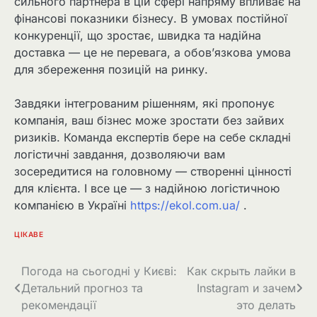
сильного партнера в цій сфері напряму впливає на
фінансові показники бізнесу. В умовах постійної
конкуренції, що зростає, швидка та надійна
доставка — це не перевага, а обов’язкова умова
для збереження позицій на ринку.
Завдяки інтегрованим рішенням, які пропонує
компанія, ваш бізнес може зростати без зайвих
ризиків. Команда експертів бере на себе складні
логістичні завдання, дозволяючи вам
зосередитися на головному — створенні цінності
для клієнта. І все це — з надійною логістичною
компанією в Україні
https://ekol.com.ua/
.
ЦІКАВЕ
Навігація
Погода на сьогодні у Києві:
Как скрыть лайки в
Детальний прогноз та
Instagram и зачем
записів
рекомендації
это делать