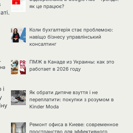
з
як це працює?
аті.
Коли бухгалтерія стає проблемою:
навіщо бізнесу управлінський
консалтинг
.
ПМЖ в Канаде из Украины: как это
 на
работает в 2026 году
 і
Як обрати дитяче взуття і не
у
переплатити: покупки з розумом в
іну
Kinder Moda
Ремонт офиса в Киеве: современное
пространство для эффективного