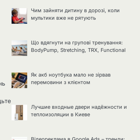
Чим зайняти дитину в дорозі, коли
мультики вже не рятують
Що вдягнути на групові тренування:
BodyPump, Stretching, TRX, Functional
Як акб ноутбука мало не зірвав
перемовини з клієнтом
нь
дьте
Лучшие входные двери надёжности и
теплоизоляции в Киеве
Відеореклама в Google Ads – тренди: