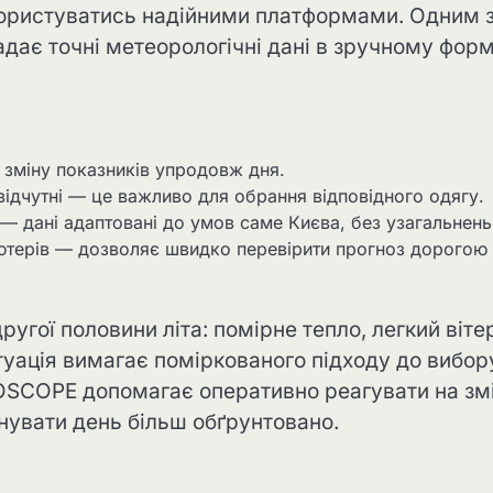
о користуватись надійними платформами. Одним 
ає точні метеорологічні дані в зручному форм
зміну показників упродовж дня.
 відчутні — це важливо для обрання відповідного одягу.
 — дані адаптовані до умов саме Києва, без узагальнень
’ютерів — дозволяє швидко перевірити прогноз дорогою
угої половини літа: помірне тепло, легкий вітер
туація вимагає поміркованого підходу до вибор
OSCOPE допомагає оперативно реагувати на зм
нувати день більш обґрунтовано.