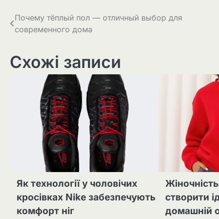
Навігація
Почему тёплый пол — отличный выбор для
современного дома
записів
Схожі записи
Як технології у чоловічих
Жіночність
кросівках Nike забезпечують
створити і
комфорт ніг
домашній 