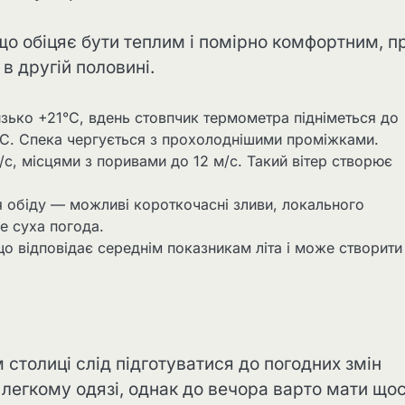
що обіцяє бути теплим і помірно комфортним, п
в другій половині.
изько +21°C, вдень стовпчик термометра підніметься до
°C. Спека чергується з прохолоднішими проміжками.
м/с, місцями з поривами до 12 м/с. Такий вітер створює
ля обіду — можливі короткочасні зливи, локального
е суха погода.
о відповідає середнім показникам літа і може створити
столиці слід підготуватися до погодних змін
легкому одязі, однак до вечора варто мати що