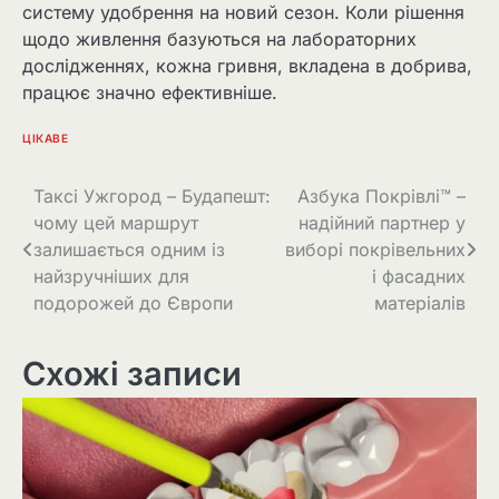
систему удобрення на новий сезон. Коли рішення
щодо живлення базуються на лабораторних
дослідженнях, кожна гривня, вкладена в добрива,
працює значно ефективніше.
ЦІКАВЕ
Навігація
Таксі Ужгород – Будапешт:
Азбука Покрівлі™ –
чому цей маршрут
надійний партнер у
записів
залишається одним із
виборі покрівельних
найзручніших для
і фасадних
подорожей до Європи
матеріалів
Схожі записи