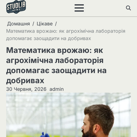
Перейти
до
вмісту
Домашня
Цікаве
Математика врожаю: як агрохімічна лабораторія
допомагає заощадити на добривах
Математика врожаю: як
агрохімічна лабораторія
допомагає заощадити на
добривах
30 Червня, 2026
admin