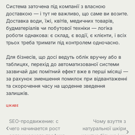
Система заточена під компанії з власною
доставкою — і тут не важливо, що саме ви возите.
Доставка води, їжі, квітів, медичних товарів,
будматеріалів чи побутової техніки — логіка
роботи однакова: є склад, є водії, є клієнти, і всіх
трьох треба тримати під контролем одночасно.
Для бізнесів, що досі ведуть облік вручну або в
таблицях, перехід до автоматизованої системи
зазвичай дає помітний ефект вже в перші місяці —
за рахунок зменшення помилок при відвантаженні
та скорочення часу на щоденне зведення
залишків.
ЦІКАВЕ
Навігація
SEO-продвижение: с
Чому взуття з
чего начинается рост
натуральної шкіри
записів