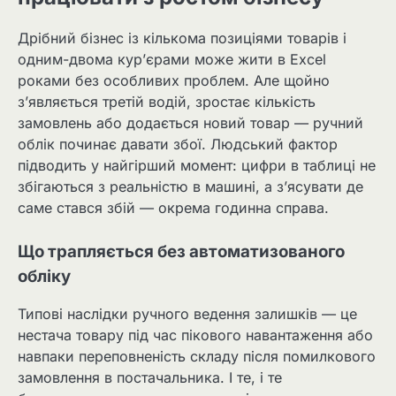
Дрібний бізнес із кількома позиціями товарів і
одним-двома кур’єрами може жити в Excel
роками без особливих проблем. Але щойно
з’являється третій водій, зростає кількість
замовлень або додається новий товар — ручний
облік починає давати збої. Людський фактор
підводить у найгірший момент: цифри в таблиці не
збігаються з реальністю в машині, а з’ясувати де
саме стався збій — окрема годинна справа.
Що трапляється без автоматизованого
обліку
Типові наслідки ручного ведення залишків — це
нестача товару під час пікового навантаження або
навпаки переповненість складу після помилкового
замовлення в постачальника. І те, і те