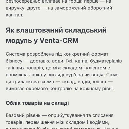
безпосередньо впливає на гроші: перше — на
виручку, друге — на заморожений оборотний
капітал.
Як влаштований складський
модуль у Venta-CRM
Система розроблена під конкретний формат
бізнесу — доставка води, їжі, квітів, будматеріалів
та інших товарів, де між складом і клієнтом є
проміжна ланка у вигляді кур’єра чи водія. Саме
ця триланкова схема — склад, водій, клієнт —
вимагає окремого контролю на кожному рівні.
Облік товарів на складі
Базовий рівень — оприбуткування та списання
товарів, переміщення між складом і водіями,
видача позицій під конкретні замовлення. Кожна