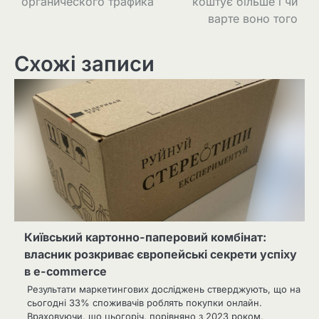
органического трафика
коштує більше і чи
варте воно того
Схожі записи
Київський картонно-паперовий комбінат:
власник розкриває європейські секрети успіху
в e-commerce
Результати маркетингових досліджень стверджують, що на
сьогодні 33% споживачів роблять покупки онлайн.
Враховуючи, що цьогоріч, порівняно з 2023 роком,