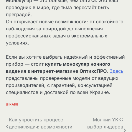
Монокуляр — это больше, чем оптика. Это ваш
проводник в мире, где тьма перестаёт быть
преградой.
Он открывает новые возможности: от спокойного
наблюдения за природой до выполнения
профессиональных задач в экстремальных
условиях.
Если вы хотите выбрать надёжный и эффективный
прибор — стоит
купить монокуляр ночного
видения в интернет-магазине ОптиксПРО
.
Здесь
представлены проверенные модели от ведущих
производителей, с гарантией, консультацией
специалистов и доставкой по всей Украине.
ЦІКАВЕ
Навігація
Как упростить процесс
Молнии YKK:
дистилляции: возможности
выбор лидеров
записів