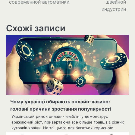
современной автоматики
швейной
индустрии
Схожі записи
Чому українці обирають онлайн-казино:
головні причини зростання популярності
Український ринок онлайн-гемблінгу демонструє
вражаючий ріст, привертаючи все більше гравців з різних
куточків країни. На тлі цього для багатьох корисною…