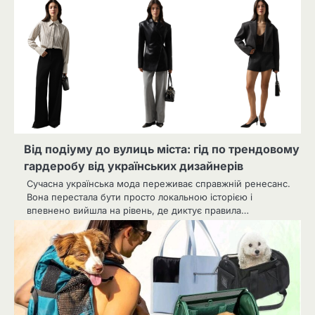
Від подіуму до вулиць міста: гід по трендовому
гардеробу від українських дизайнерів
Сучасна українська мода переживає справжній ренесанс.
Вона перестала бути просто локальною історією і
впевнено вийшла на рівень, де диктує правила…