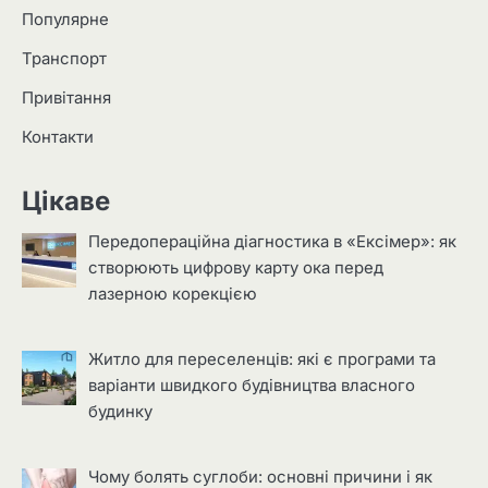
Популярне
Транспорт
Привітання
Контакти
Цікаве
Передопераційна діагностика в «Ексімер»: як
створюють цифрову карту ока перед
лазерною корекцією
Житло для переселенців: які є програми та
варіанти швидкого будівництва власного
будинку
Чому болять суглоби: основні причини і як