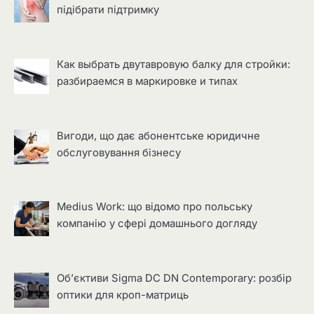
підібрати підтримку
Как выбрать двутавровую балку для стройки:
разбираемся в маркировке и типах
Вигоди, що дає абонентське юридичне
обслуговування бізнесу
Medius Work: що відомо про польську
компанію у сфері домашнього догляду
Об’єктиви Sigma DC DN Contemporary: розбір
оптики для кроп-матриць