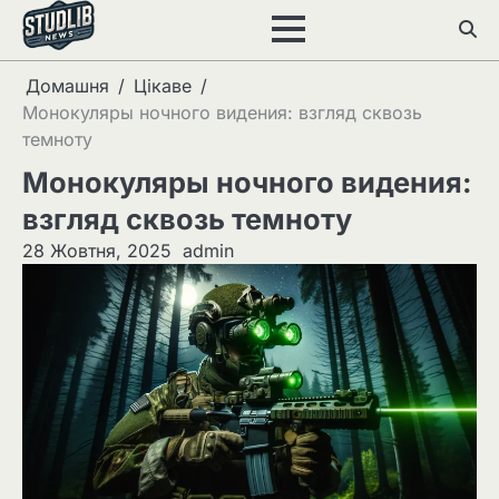
Перейти
до
вмісту
Домашня
Цікаве
Монокуляры ночного видения: взгляд сквозь
темноту
Монокуляры ночного видения:
взгляд сквозь темноту
28 Жовтня, 2025
admin