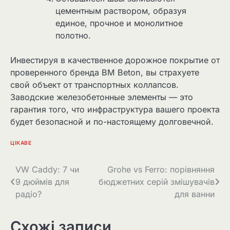
цементным раствором, образуя
единое, прочное и монолитное
полотно.
Инвестируя в качественное дорожное покрытие от
проверенного бренда BM Beton, вы страхуете
свой объект от транспортных коллапсов.
Заводские железобетонные элементы — это
гарантия того, что инфраструктура вашего проекта
будет безопасной и по-настоящему долговечной.
ЦІКАВЕ
Навігація
VW Caddy: 7 чи
Grohe vs Ferro: порівняння
9 дюймів для
бюджетних серій змішувачів
записів
радіо?
для ванни
Схожі записи