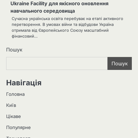
Ukraine Facility для якісного оновлення
навчального середовища
Сучасна українська освіта перебуває на етапі активного
перетворення. В умовах війни та відбудови Україна
отримала від Європейського Союзу масштабний
фінансовий…
Пошук
Пошук
Навігація
Головна
Київ
Цікаве
Популярне