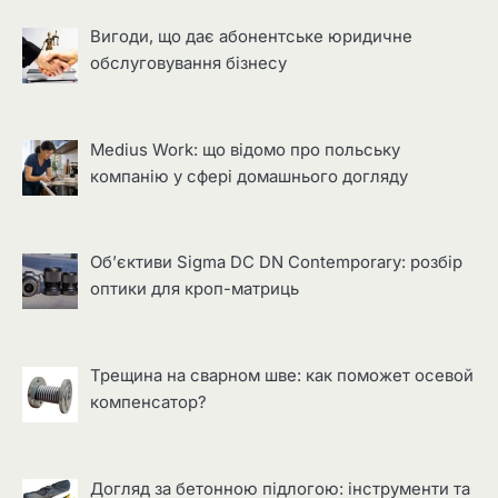
Вигоди, що дає абонентське юридичне
обслуговування бізнесу
Medius Work: що відомо про польську
компанію у сфері домашнього догляду
Об’єктиви Sigma DC DN Contemporary: розбір
оптики для кроп-матриць
Трещина на сварном шве: как поможет осевой
компенсатор?
Догляд за бетонною підлогою: інструменти та