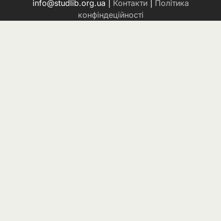
info@studlib.org.ua |
Контакти
|
Політика
конфіндеційності