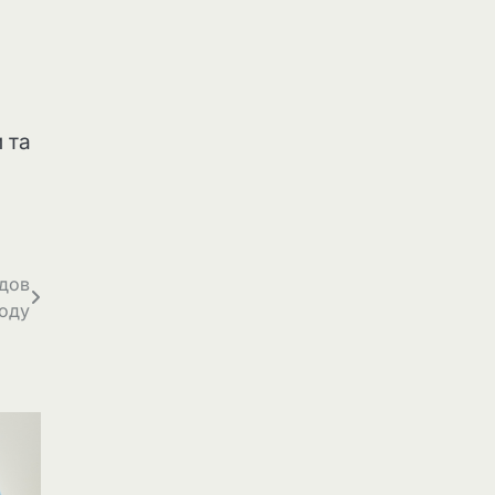
 та
ндов
году