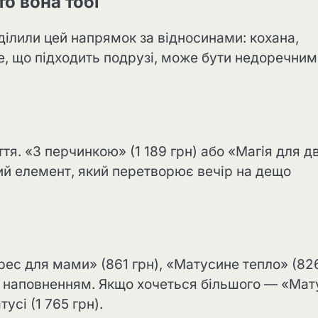
то вона тобі
зділили цей напрямок за відносинами: кохана,
те, що підходить подрузі, може бути недоречним
ття. «З перчинкою» (1 189 грн) або «Магія для д
тний елемент, який перетворює вечір на дещо
рес для мами» (861 грн), «Матусине тепло» (82
им наповненням. Якщо хочеться більшого — «Мат
усі (1 765 грн).