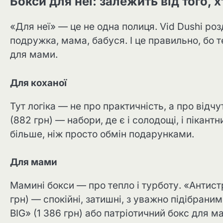
Бокси для неї: залежить від того, х
«Для неї» — це не одна полиця. Vid Dushi ро
подружка, мама, бабуся. І це правильно, бо 
для мами.
Для коханої
Тут логіка — не про практичність, а про відчу
(882 грн) — набори, де є і солодощі, і пікан
більше, ніж просто обмін подарунками.
Для мами
Мамині бокси — про тепло і турботу. «Антист
грн) — спокійні, затишні, з уважно підібран
BIG» (1 386 грн) або патріотичний бокс для мат