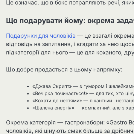
Це означає, що в бокс потрапляють речі, як
Що подарувати йому: окрема зада
Подарунки для чоловіків
— це взагалі окрема
відповідь на запитання, і вгадати за нею що
підкатегорії для нього — це для коханого, друга
Що добре продається в цьому напрямку:
«Джава Скрипт» — з гумором і желейками 
«Вечірка починається!» — для тих, хто цін
«Кохати до нестями» — пікантний і нестанд
«Шалена енергія» — компактний, але з хар
Окрема категорія — гастронабори: «Gastro Box
чоловіків, які цінують смак більше за дрібнич