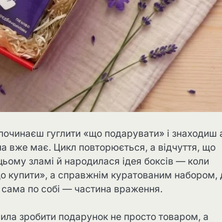
 починаєш гуглити «що подарувати» і знаходиш 
на вже має. Цикл повторюється, а відчуття, що
цьому зламі й народилася ідея боксів — коли
о купити», а справжнім куратованим набором, 
 сама по собі — частина враження.
шила зробити подарунок не просто товаром, а