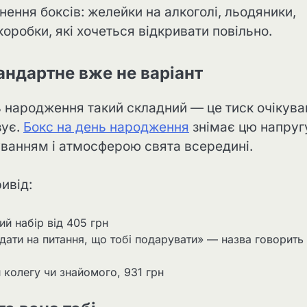
ення боксів: желейки на алкоголі, льодяники,
коробки, які хочеться відкривати повільно.
андартне вже не варіант
ь народження такий складний — це тиск очікува
зує.
Бокс на день народження
знімає цю напругу
куванням і атмосферою свята всередині.
ривід:
й набір від 405 грн
дати на питання, що тобі подарувати» — назва говорить
 колегу чи знайомого, 931 грн