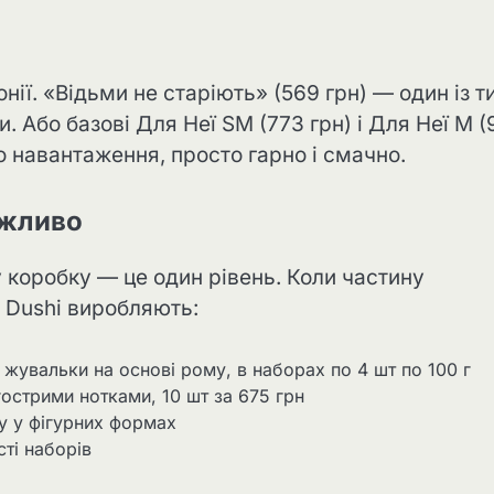
нії. «Відьми не старіють» (569 грн) — один із т
. Або базові Для Неї SM (773 грн) і Для Неї М (
 навантаження, просто гарно і смачно.
ажливо
у коробку — це один рівень. Коли частину
d Dushi виробляють:
 жувальки на основі рому, в наборах по 4 шт по 100 г
гострими нотками, 10 шт за 675 грн
у у фігурних формах
сті наборів