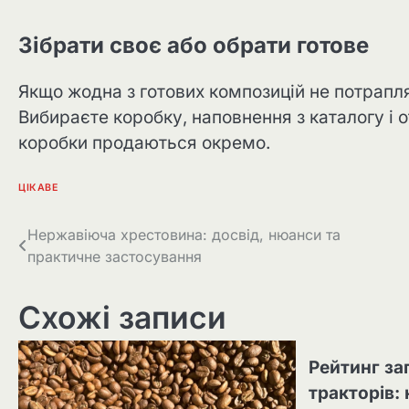
Зібрати своє або обрати готове
Якщо жодна з готових композицій не потрапля
Вибираєте коробку, наповнення з каталогу і 
коробки продаються окремо.
ЦІКАВЕ
Навігація
Нержавіюча хрестовина: досвід, нюанси та
практичне застосування
записів
Схожі записи
Рейтинг за
тракторів: