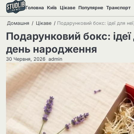
Перейти
Головна
Київ
Цікаве
Популярне
Транспорт
до
вмісту
Домашня
Цікаве
Подарунковий бокс: ідеї для не
Подарунковий бокс: ідеї 
день народження
30 Червня, 2026
admin