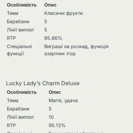
Особливість
Опис
Тема
Класичні фрукти
Барабани
5
Лінії виплат
5
RTP
95.66%
Спеціальні
Виграші на розкид, функція
функції
азартних ігор
Lucky Lady’s Charm Deluxe
Особливість
Опис
Тема
Магія, удача
Барабани
5
Лінії виплат
10
RTP
95.13%