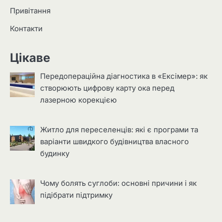
Привітання
Контакти
Цікаве
Передопераційна діагностика в «Ексімер»: як
створюють цифрову карту ока перед
лазерною корекцією
Житло для переселенців: які є програми та
варіанти швидкого будівництва власного
будинку
Чому болять суглоби: основні причини і як
підібрати підтримку