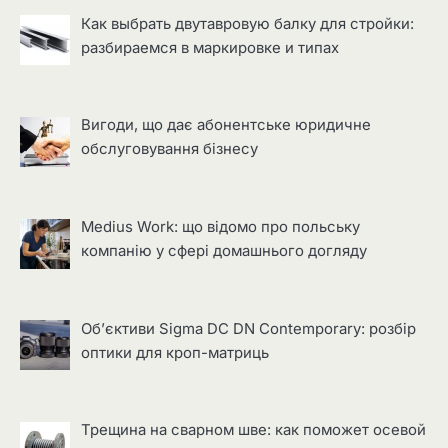
Как выбрать двутавровую балку для стройки:
разбираемся в маркировке и типах
Вигоди, що дає абонентське юридичне
обслуговування бізнесу
Medius Work: що відомо про польську
компанію у сфері домашнього догляду
Об’єктиви Sigma DC DN Contemporary: розбір
оптики для кроп-матриць
Трещина на сварном шве: как поможет осевой