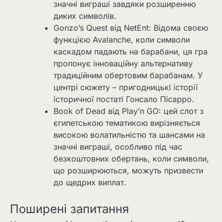
значні виграші завдяки розширенню
диких символів.
Gonzo’s Quest від NetEnt: Відома своєю
функцією Avalanche, коли символи
каскадом падають на барабани, ця гра
пропонує інноваційну альтернативу
традиційним обертовим барабанам. У
центрі сюжету – пригодницькі історії
історичної постаті Гонсало Пісарро.
Book of Dead від Play’n GO: цей слот з
єгипетською тематикою вирізняється
високою волатильністю та шансами на
значні виграші, особливо під час
безкоштовних обертань, коли символи,
що розширюються, можуть призвести
до щедрих виплат.
Поширені запитання