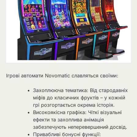
Ігрові автомати Novomatic славляться своїми:
Захоплююча тематика: Від стародавніх
міфів до класичних фруктів – у кожній
грі розгортається окрема історія.
Високоякісна графіка: Чіткі візуальні
ефекти та захоплива анімація
забезпечують неперевершений досвід.
Привабливі бонусні функції: