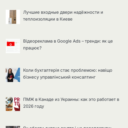
Лучшие входные двери надёжности и
теплоизоляции в Киеве
Відеореклама в Google Ads – тренди: як це
працює?
Коли бухгалтерія стає проблемою: навіщо
бізнесу управлінський консалтинг
ПМЖ в Канаде из Украины: как это работает в
2026 году