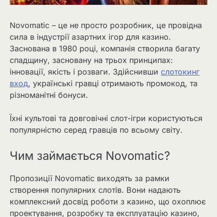
Novomatic – це не просто розробник, це провідна
сила в індустрії азартних ігор для казино.
Заснована в 1980 році, компанія створила багату
спадщину, засновану на трьох принципах:
інновації, якість і розваги. Здійснивши
слотокинг
вход
, українські гравці отримають промокод, та
різноманітні бонуси.
Їхні культові та довговічні слот-ігри користуються
популярністю серед гравців по всьому світу.
Чим займається Novomatic?
Пропозиції Novomatic виходять за рамки
створення популярних слотів. Вони надають
комплексний досвід роботи з казино, що охоплює
проектування, розробку та експлуатацію казино,