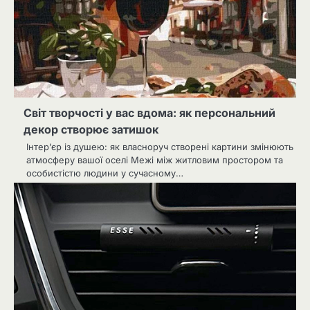
Світ творчості у вас вдома: як персональний
декор створює затишок
Інтер’єр із душею: як власноруч створені картини змінюють
атмосферу вашої оселі Межі між житловим простором та
особистістю людини у сучасному…