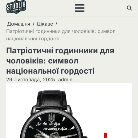
Перейти
до
вмісту
Домашня
Цікаве
Патріотичні годинники для чоловіків: символ
національної гордості
Патріотичні годинники для
чоловіків: символ
національної гордості
29 Листопада, 2025
admin