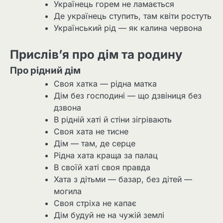
Українець горем не ламається
Де українець ступить, там квіти ростуть
Український рід — як калина червона
Прислів’я про дім та родину
Про рідний дім
Своя хатка — рідна матка
Дім без господині — що дзвіниця без
дзвона
В рідній хаті й стіни зігрівають
Своя хата не тисне
Дім — там, де серце
Рідна хата краща за палац
В своїй хаті своя правда
Хата з дітьми — базар, без дітей —
могила
Своя стріха не капає
Дім будуй не на чужій землі