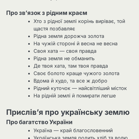
Про зв’язок з рідним краєм
Хто з рідної землі корінь виріває, той
щастя позбавляє
Рідна земля дорожча золота
На чужій стороні й весна не весна
Своя хата — своя правда
Рідна земля не обманить
Де твоя хата, там твоя правда
Своє болото краще чужого золота
Вдома й худо, та все ж добро
Рідний куточок — найсвітліший місток
На рідній землі й помирати легше
Прислів’я про українську землю
Про багатство України
Україна — край благословенний
Українська земля родить хліб та волю