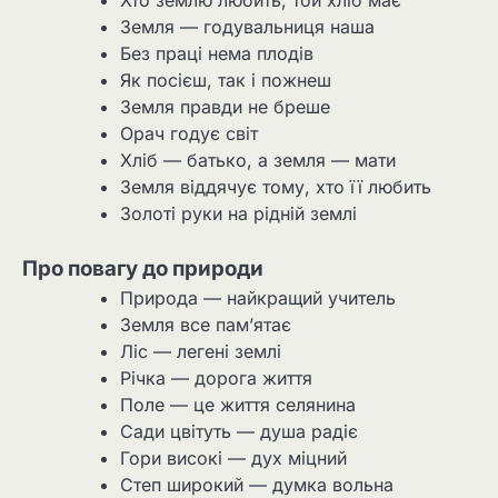
Хто землю любить, той хліб має
Земля — годувальниця наша
Без праці нема плодів
Як посієш, так і пожнеш
Земля правди не бреше
Орач годує світ
Хліб — батько, а земля — мати
Земля віддячує тому, хто її любить
Золоті руки на рідній землі
Про повагу до природи
Природа — найкращий учитель
Земля все пам’ятає
Ліс — легені землі
Річка — дорога життя
Поле — це життя селянина
Сади цвітуть — душа радіє
Гори високі — дух міцний
Степ широкий — думка вольна