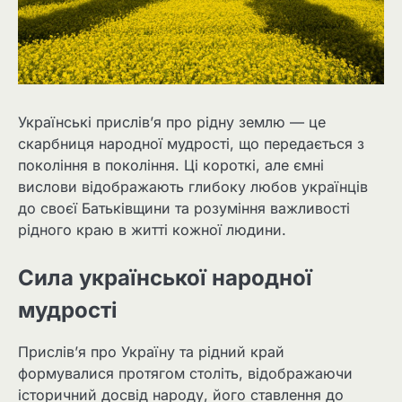
Українські прислів’я про рідну землю — це
скарбниця народної мудрості, що передається з
покоління в покоління. Ці короткі, але ємні
вислови відображають глибоку любов українців
до своєї Батьківщини та розуміння важливості
рідного краю в житті кожної людини.
Сила української народної
мудрості
Прислів’я про Україну та рідний край
формувалися протягом століть, відображаючи
історичний досвід народу, його ставлення до