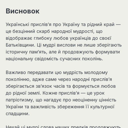
Висновок
Українські прислів’я про Україну та рідний край —
це безцінний скарб народної мудрості, що
відображає глибоку любов українців до своєї
Батьківщини. Ці мудрі вислови не лише зберігають
історичну пам’ять, але й продовжують формувати
національну свідомість сучасних поколінь.
Важливо передавати цю мудрість молодому
поколінню, адже саме через народні прислів’я
зберігається зв’язок часів та формується любов
до рідної землі. Кожне прислів’я — це урок
патріотизму, що нагадує про неоціненну цінність
України та важливість збереження її культурної
спадщини.
Нехай ці мудрі слова наших предків продовжують