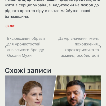
жити в серцях українців, надихаючи на любов до
рідного краю та віру в світле майбутнє нашої
Батьківщини.
ЦІКАВЕ
Навігація
Ексклюзивні образи
Дамір значення імені:
для урочистостей
походження,
записів
львівського бренду
характеристика та
Оксани Мухи
таємниці особистості
Схожі записи