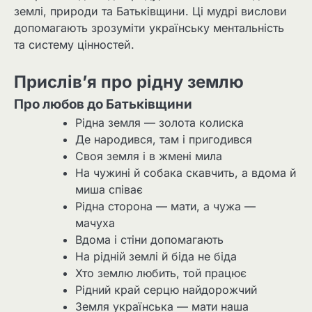
землі, природи та Батьківщини. Ці мудрі вислови
допомагають зрозуміти українську ментальність
та систему цінностей.
Прислів’я про рідну землю
Про любов до Батьківщини
Рідна земля — золота колиска
Де народився, там і пригодився
Своя земля і в жмені мила
На чужині й собака скавчить, а вдома й
миша співає
Рідна сторона — мати, а чужа —
мачуха
Вдома і стіни допомагають
На рідній землі й біда не біда
Хто землю любить, той працює
Рідний край серцю найдорожчий
Земля українська — мати наша