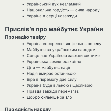
Український дух незламний
Національна гордість — сила народу
Україна в серці назавжди
Прислів’я про майбутнє України
Про надію та віру
Україна воскресне, як феньх з попелу
Майбутнє за українським народом
Сонце над Україною завжди сяятиме
Українська земля розквітне
Діти — майбутнє нації
Надія вмирає останньою
Віра в перемогу дає силу
Україна буде вільною і щасливою
Правда завжди перемагає
Добро сильніше за зло
Про єдність народу