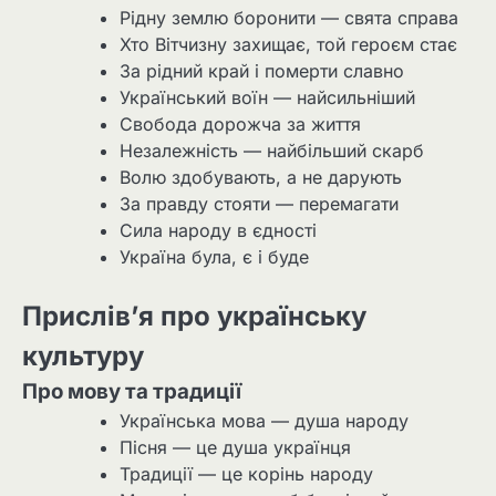
Рідну землю боронити — свята справа
Хто Вітчизну захищає, той героєм стає
За рідний край і померти славно
Український воїн — найсильніший
Свобода дорожча за життя
Незалежність — найбільший скарб
Волю здобувають, а не дарують
За правду стояти — перемагати
Сила народу в єдності
Україна була, є і буде
Прислів’я про українську
культуру
Про мову та традиції
Українська мова — душа народу
Пісня — це душа українця
Традиції — це корінь народу