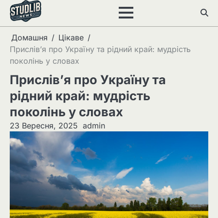
Перейти
до
вмісту
Домашня
Цікаве
Прислів’я про Україну та рідний край: мудрість
поколінь у словах
Прислів’я про Україну та
рідний край: мудрість
поколінь у словах
23 Вересня, 2025
admin