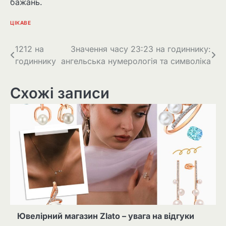
бажань.
ЦІКАВЕ
Навігація
1212 на
Значення часу 23:23 на годиннику:
годиннику
ангельська нумерологія та символіка
записів
Схожі записи
Ювелірний магазин Zlato – увага на відгуки