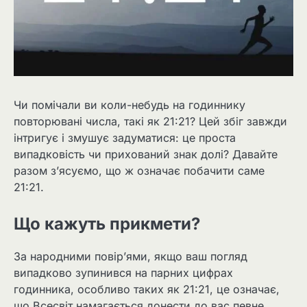
Чи помічали ви коли-небудь на годиннику
повторювані числа, такі як 21:21? Цей збіг завжди
інтригує і змушує задуматися: це проста
випадковість чи прихований знак долі? Давайте
разом з’ясуємо, що ж означає побачити саме
21:21.
Що кажуть прикмети?
За народними повір’ями, якщо ваш погляд
випадково зупинився на парних цифрах
годинника, особливо таких як 21:21, це означає,
що Всесвіт намагається донести до вас певне