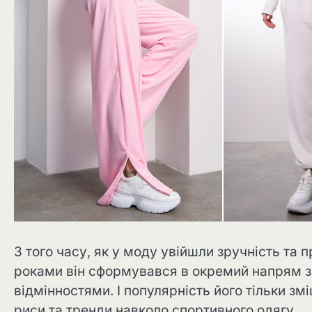
З того часу, як у моду увійшли зручність та п
роками він сформувався в окремий напрям з
відмінностями. І популярність його тільки з
риси та тренди навколо спортивного одягу.