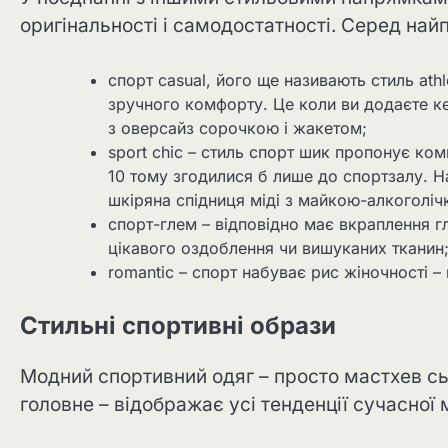
оригінальності і самодостатності. Серед най
спорт casual, його ще називають стиль athl
зручного комфорту. Це коли ви додаєте к
з оверсайз сорочкою і жакетом;
sport chic – стиль спорт шик пропонує ко
10 тому згодилися б лише до спортзалу. 
шкіряна спідниця міді з майкою-алкоголіч
спорт-глем – відповідно має вкраплення гл
цікавого оздоблення чи вишуканих тканин
romantic – спорт набуває рис жіночності – 
Стильні спортивні образи
Модний спортивний одяг – просто мастхев сьо
головне – відображає усі тенденції сучасної 