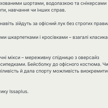
рихованими шортами, водолазкою та снікерсами
и, навчання чи інших справ.
авіть зійдуть за офісний лук без строгих прави
ми шкарпетками і кросівками – взагалі класика
чні мікси – мереживну спідницю з оверсайз
лосипедками. Бейсболку до офісного костюма. Ч
міливість й дала спорту можливість виокремити
ику Issaplus.