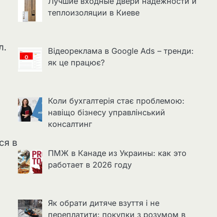
Лучшие входные двери надёжности и
теплоизоляции в Киеве
л.
Відеореклама в Google Ads – тренди:
як це працює?
Коли бухгалтерія стає проблемою:
навіщо бізнесу управлінський
консалтинг
и
ся в
ПМЖ в Канаде из Украины: как это
работает в 2026 году
Як обрати дитяче взуття і не
переплатити: покупки з розумом в