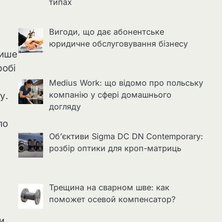
типах
Вигоди, що дає абонентське
юридичне обслуговування бізнесу
лише
робі
Medius Work: що відомо про польську
компанію у сфері домашнього
у.
догляду
по
Об’єктиви Sigma DC DN Contemporary:
розбір оптики для кроп-матриць
Трещина на сварном шве: как
поможет осевой компенсатор?
и