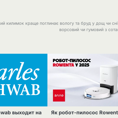
ий килимок краще поглинає вологу та бруд у дощ чи сн
ворсовий чи гумовий з сот
hwab выходит на
Як робот-пилосос Rowen