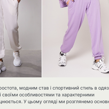
ростота, модним став і спортивний стиль в одязі
і своїми особливостями та характерними
міцнюється. У цьому огляді ми розглянемо основ