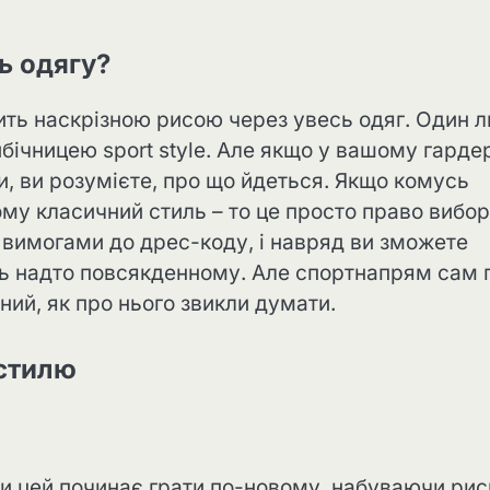
ь одягу?
ить наскрізною рисою через увесь одяг. Один 
бічницею sport style. Але якщо у вашому гарде
и, ви розумієте, про що йдеться. Якщо комусь
ому класичний стиль – то це просто право вибор
 вимогами до дрес-коду, і навряд ви зможете
мусь надто повсякденному. Але спортнапрям сам 
ний, як про нього звикли думати.
 стилю
и цей починає грати по-новому, набуваючи рис