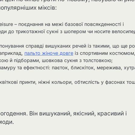
популярніших міксів:
eisure – поєднання на межі базової повсякденності і
еди до трикотажної сукні з шопером чи носите велосипе
мпонування справді вишуканих речей із такими, що ще ро
Наприклад,
пальто жіноче довге
із спортивним костюмом
кою й підборами, шовкова сукня з толстовкою;
амуру та ефектності: паєток, блискіток, мережива, хутр
;
квіткові принти, ніжні кольори, обтислість у фасонах то
годення. Він вишуканий, якісний, красивий і
моди.