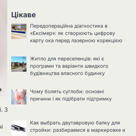
Цікаве
Передопераційна діагностика в
«Ексімер»: як створюють цифрову
карту ока перед лазерною корекцією
Житло для переселенців: які є
програми та варіанти швидкого
будівництва власного будинку
Чому болять суглоби: основні
причини і як підібрати підтримку
. З
Как выбрать двутавровую балку для
ні
стройки: разбираемся в маркировке и