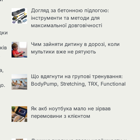
Догляд за бетонною підлогою:
інструменти та методи для
максимальної довговічності
дки
Чим зайняти дитину в дорозі, коли
ків
мультики вже не рятують
,
а,
Що вдягнути на групові тренування:
BodyPump, Stretching, TRX, Functional
що.
Як акб ноутбука мало не зірвав
перемовини з клієнтом