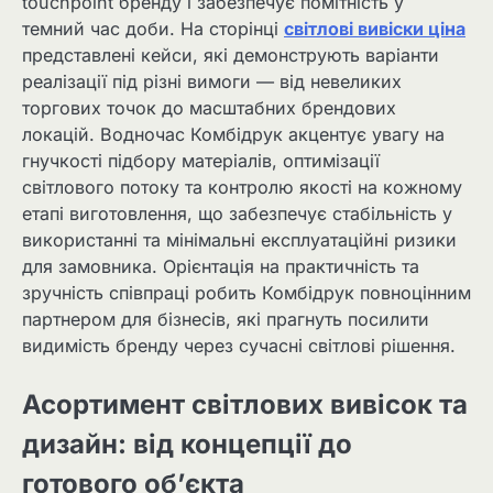
touchpoint бренду і забезпечує помітність у
темний час доби. На сторінці
світлові вивіски ціна
представлені кейси, які демонструють варіанти
реалізації під різні вимоги — від невеликих
торгових точок до масштабних брендових
локацій. Водночас Комбідрук акцентує увагу на
гнучкості підбору матеріалів, оптимізації
світлового потоку та контролю якості на кожному
етапі виготовлення, що забезпечує стабільність у
використанні та мінімальні експлуатаційні ризики
для замовника. Орієнтація на практичність та
зручність співпраці робить Комбідрук повноцінним
партнером для бізнесів, які прагнуть посилити
видимість бренду через сучасні світлові рішення.
Асортимент світлових вивісок та
дизайн: від концепції до
готового об’єкта