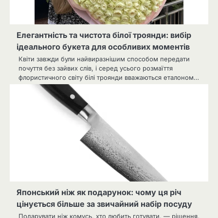
Елегантність та чистота білої троянди: вибір
ідеального букета для особливих моментів
Квіти завжди були найвиразнішим способом передати
почуття без зайвих слів, і серед усього розмаїття
флористичного світу білі троянди вважаються еталоном…
Японський ніж як подарунок: чому ця річ
цінується більше за звичайний набір посуду
Подарувати ніж комусь, хто любить готувати, — рішення,