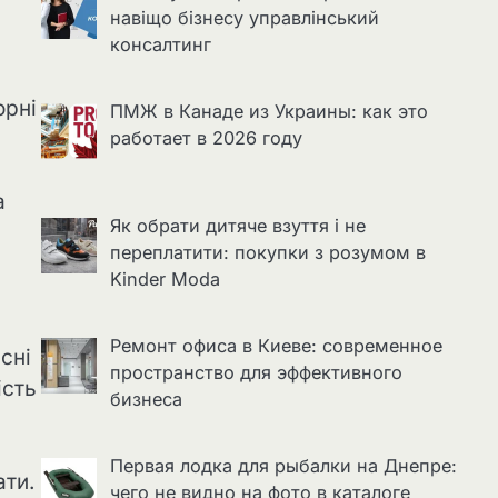
навіщо бізнесу управлінський
консалтинг
орні
ПМЖ в Канаде из Украины: как это
работает в 2026 году
а
Як обрати дитяче взуття і не
переплатити: покупки з розумом в
Kinder Moda
Ремонт офиса в Киеве: современное
сні
пространство для эффективного
ість
бизнеса
Первая лодка для рыбалки на Днепре:
ати.
чего не видно на фото в каталоге