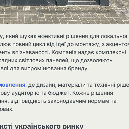
, який шукає ефективні рішення для локальної 
лює повний цикл від ідеї до монтажу, з акценто
нту впізнаваності. Компанія надає комплексні
асадних світлових панелей, що дозволяють
влі для випромінювання бренду.
амовлення
, де дизайн, матеріали та технічні ріш
льову аудиторію та бюджет. Кожне рішення
ння, відповідність законодавчим нормам та
овах.
ксті українського ринку