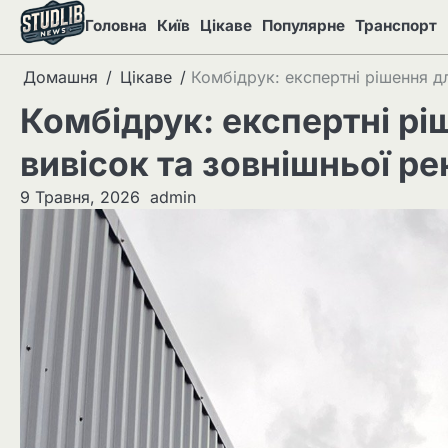
Перейти
Головна
Київ
Цікаве
Популярне
Транспорт
до
вмісту
Домашня
Цікаве
Комбідрук: експертні рішення д
Комбідрук: експертні р
вивісок та зовнішньої р
9 Травня, 2026
admin