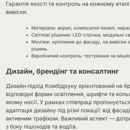
Гарантія якості та контроль на кожному ета
вивіски.
Матеріали: акрил, композитні панелі, нержа
Світлові рішення: LED-стрічки, модульні св
Монтаж: кріплення до фасаду, на вивіски 
рішень.
Виробничий контроль: тестування на міцніс
Дизайн, брендінг та консалтинг
Дизайн‑підхід Комбідруку орієнтований на б
відповідні форми освітлення, шрифти та кольо
якому носії. У рамках співпраці пропонуєтьс
адаптація дизайну під різні локації: від фаса
активним трафіком. Важливий аспект — дотри
з боку пішоходів та водіїв.