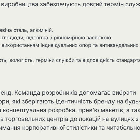
пі виробництва забезпечують довгий термін слу
віча сталь, алюміній.
ітлодіоди, підсвітка з рівномірною засвіткою.
з використанням індивідуальних опор та антивандальних
ть, вологість, терміни служби та відповідність стандарт
ренд. Команда розробників допомагає вибрати
ри, які зберігають ідентичність бренду на будь
я концептуальна розробка, прев’ю макетів, а та
дів торговельних центрів до локацій на вулицях з
мання корпоративної стилістики та читабельно