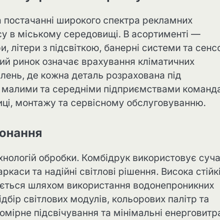
та постачанні широкого спектра рекламних
есу в міському середовищі. В асортименті —
ри, літери з підсвіткою, банерні системи та сенс
кий ринок означає врахування кліматичних
влень, де кожна деталь розрахована під
 з малими та середніми підприємствами команд
тиці, монтажу та сервісному обслуговуванню.
конання
ехнологій обробки. Комбідрук використовує суча
ркаси та надійні світлові рішення. Висока стійк
чується шляхом використання водонепроникних
ідбір світлових модулів, кольорових палітр та
омірне підсвічування та мінімальні енерговитр