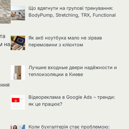
Що вдягнути на групові тренування:
BodyPump, Stretching, TRX, Functional
та
Як акб ноутбука мало не зірвав
м на
перемовини з клієнтом
Лучшие входные двери надёжности и
теплоизоляции в Киеве
ення
Відеореклама в Google Ads – тренди:
як це працює?
Коли бухгалтерія стає проблемою: