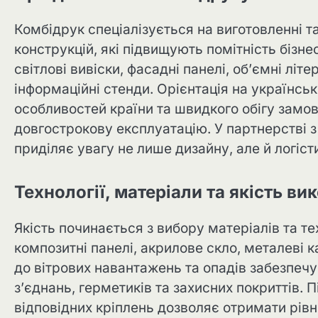
Комбідрук спеціалізується на виготовленні 
конструкцій, які підвищують помітність бізн
світлові вивіски, фасадні панелі, об’ємні літе
інформаційні стенди. Орієнтація на українсь
особливостей країни та швидкого обігу замо
довгострокову експлуатацію. У партнерстві
приділяє увагу не лише дизайну, але й логіс
Технології, матеріали та якість ви
Якість починається з вибору матеріалів та т
композитні панелі, акрилове скло, металеві ка
до вітрових навантажень та опадів забезпе
з’єднань, герметиків та захисних покриттів. П
відповідних кріплень дозволяє отримати рівн