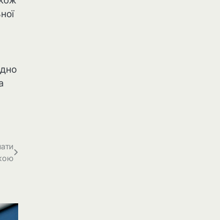
акож
ної
ідно
а
нати
кою