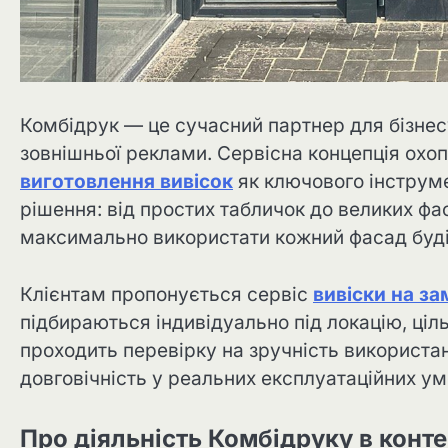
Комбідрук — це сучасний партнер для бізнесу
зовнішньої реклами. Сервісна концепція охоп
виготовлення вивісок
як ключового інструме
рішення: від простих табличок до великих ф
максимально використати кожний фасад буді
Клієнтам пропонується сервіс
вивіски на з
підбираються індивідуально під локацію, ці
проходить перевірку на зручність використа
довговічність у реальних експлуатаційних ум
Про діяльність Комбідруку в конте