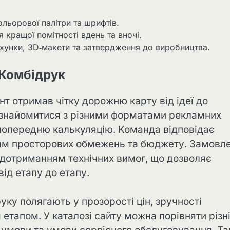
ольорової палітри та шрифтів.
я кращої помітності вдень та вночі.
ахунки, 3D‑макети та затвердження до виробництва.
 Комбідрук
т отримав чітку дорожню карту від ідеї до
ознайомитися з різними форматами рекламних
 попередню калькуляцію. Команда відповідає
ням просторових обмежень та бюджету. Замовл
 дотриманням технічних вимог, що дозволяє
від етапу до етапу.
ку полягають у прозорості цін, зручності
етапом. У каталозі сайту можна порівняти різн