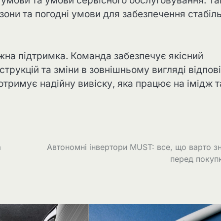
ні умови та умови сервісного обслуговування. Т
езони та погодні умови для забезпечення стабіль
на підтримка. Команда забезпечує якісний
струкцій та зміни в зовнішньому вигляді відпов
 отримує надійну вивіску, яка працює на імідж т
а
Автономні інвертори MUST: все, що варто з
перед покуп