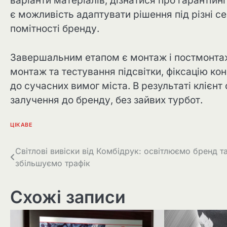
варіанти матеріалів, дізнатися про гарантій
є можливість адаптувати рішення під різні с
помітності бренду.
Завершальним етапом є монтаж і постмонтаж
монтаж та тестування підсвітки, фіксацію кон
до сучасних вимог міста. В результаті клієнт
залучення до бренду, без зайвих турбот.
ЦІКАВЕ
Навігація
Світлові вивіски від Комбідрук: освітлюємо бренд т
збільшуємо трафік
записів
Схожі записи