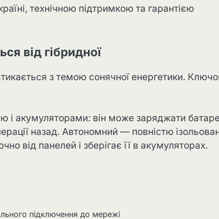
країні, технічною підтримкою та гарантією
ся від гібридної
 стикається з темою сонячної енергетики. Ключ
ю і акумуляторами: він може заряджати батаре
нерації назад. Автономний — повністю ізольова
ючно від панелей і зберігає її в акумуляторах.
більного підключення до мережі