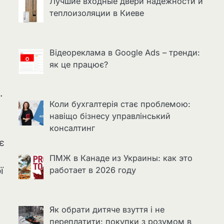
Лучшие входные двери надёжности и
теплоизоляции в Киеве
Відеореклама в Google Ads – тренди:
як це працює?
.
Коли бухгалтерія стає проблемою:
навіщо бізнесу управлінський
консалтинг
є
ПМЖ в Канаде из Украины: как это
ї
работает в 2026 году
Як обрати дитяче взуття і не
переплатити: покупки з розумом в