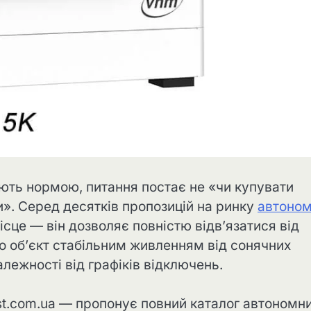
ають нормою, питання постає не «чи купувати
и». Серед десятків пропозицій на ринку
автоно
сце — він дозволяє повністю відв’язатися від
бо об’єкт стабільним живленням від сонячних
алежності від графіків відключень.
st.com.ua — пропонує повний каталог автономн