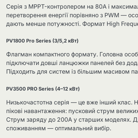
Серія з MPPT-контролером на 80A і максима
перетворення енергії порівняно з PWM — осо
дають менше потужності. Формат High Freque
PV1800 Pro Series (3/5,2 кВт)
Флагман компактного формату. Головна особл
підключати довші ланцюжки панелей без дод
Підходить для систем із більшим масивом па
PV3500 PRO Series (4–12 кВт)
Низькочастотна серія — це вже інший клас. 
пікові навантаження: пусковий струм великих
Струм заряду до 200A у старших моделях. Д
споживанням — оптимальний вибір.