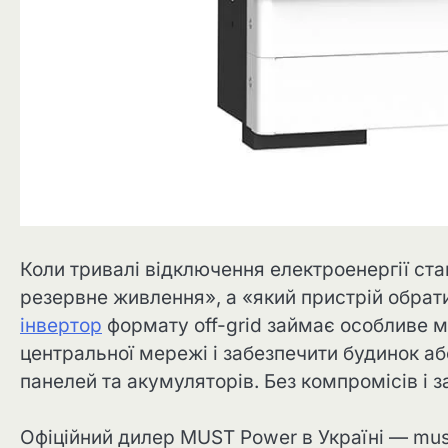
Коли тривалі відключення електроенергії ст
резервне живлення», а «який пристрій обрат
інвертор
формату off-grid займає особливе мі
центральної мережі і забезпечити будинок а
панелей та акумуляторів. Без компромісів і з
Офіційний дилер MUST Power в Україні — mu