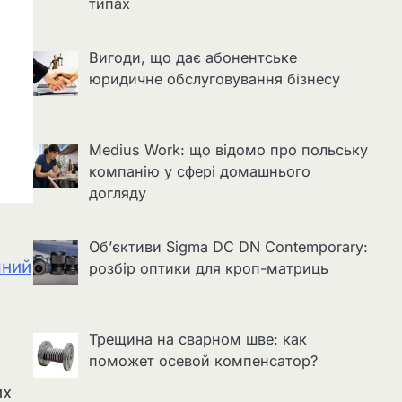
типах
Вигоди, що дає абонентське
юридичне обслуговування бізнесу
Medius Work: що відомо про польську
компанію у сфері домашнього
догляду
Об’єктиви Sigma DC DN Contemporary:
мний
розбір оптики для кроп-матриць
Трещина на сварном шве: как
поможет осевой компенсатор?
их