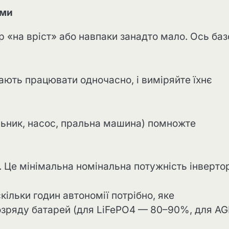
еми
«на вріст» або навпаки занадто мало. Ось баз
мають працювати одночасно, і виміряйте їхнє
льник, насос, пральна машина) помножте
. Це мінімальна номінальна потужність інверто
кільки годин автономії потрібно, яке
озряду батарей (для LiFePO4 — 80–90%, для A