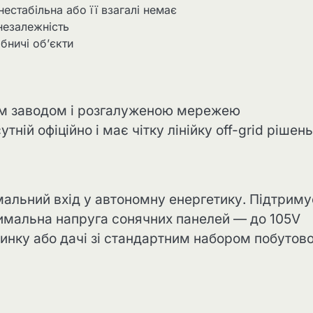
нестабільна або її взагалі немає
незалежність
бничі об’єкти
им заводом і розгалуженою мережею
ній офіційно і має чітку лінійку off-grid рішень
льний вхід у автономну енергетику. Підтриму
симальна напруга сонячних панелей — до 105V
динку або дачі зі стандартним набором побутово