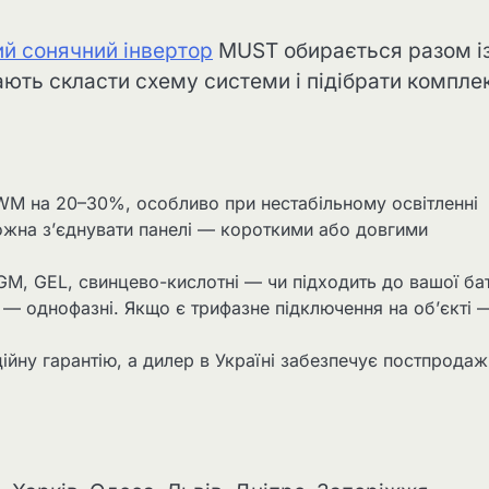
й сонячний інвертор
MUST обирається разом і
ають скласти схему системи і підібрати компле
WM на 20–30%, особливо при нестабільному освітленні
можна з’єднувати панелі — короткими або довгими
AGM, GEL, свинцево-кислотні — чи підходить до вашої ба
м — однофазні. Якщо є трифазне підключення на об’єкті 
ійну гарантію, а дилер в Україні забезпечує постпрода