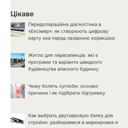
Цікаве
Передопераційна діагностика в
«Ексімер»: як створюють цифрову
карту ока перед лазерною корекцією
Житло для переселенців: які є
програми та варіанти швидкого
будівництва власного будинку
Чому болять суглоби: основні
причини і як підібрати підтримку
Как выбрать двутавровую балку для
стройки: разбираемся в маркировке и