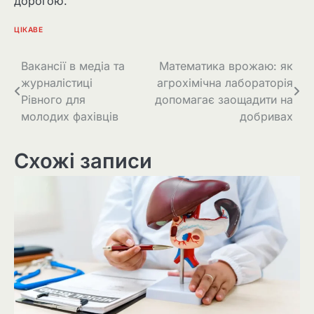
дорогою.
ЦІКАВЕ
Навігація
Вакансії в медіа та
Математика врожаю: як
журналістиці
агрохімічна лабораторія
записів
Рівного для
допомагає заощадити на
молодих фахівців
добривах
Схожі записи