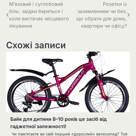
Навігація
М’язовий і суглобовий
Розетки із
біль: звідки береться і
заземленням чи без:
записів
коли вистачає місцевого
що обрати для дому,
лікування
квартири чи офісу?
Схожі записи
Байк для дитини 8–10 років це засіб від
гаджетної залежності!
Чи пам’ятаєте ви свій перший «дорослий» велосипед? Той