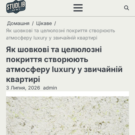
Перейти
до
вмісту
Домашня
Цікаве
Як шовкові та целюлозні покриття створюють
атмосферу luxury у звичайній квартирі
Як шовкові та целюлозні
покриття створюють
атмосферу luxury у звичайній
квартирі
3 Липня, 2026
admin