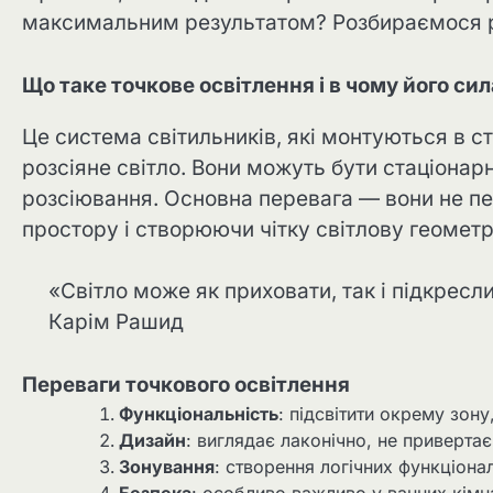
максимальним результатом? Розбираємося 
Що таке точкове освітлення і в чому його сил
Це система світильників, які монтуються в с
розсіяне світло. Вони можуть бути стаціонар
розсіювання. Основна перевага — вони не 
простору і створюючи чітку світлову геометр
«Світло може як приховати, так і підкресл
Карім Рашид
Переваги точкового освітлення
Функціональність
: підсвітити окрему зон
Дизайн
: виглядає лаконічно, не привертає
Зонування
: створення логічних функціона
Безпека
: особливо важливо у ванних кімна