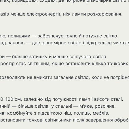
азів менше електроенергії, ніж лампи розжарювання.
ю, полицями — забезпечує точне й потужне світло.
над ванною — дає рівномірне світло і підкреслює чистот
ри — більше затишку й менше сліпучого світла.
ростір стає світлішим, якщо встановити кілька точкових
дозволяють не вмикати загальне світло, коли не потрібн
–100 см, залежно від потужності ламп і висоти стелі.
ванній — більше світла, у спальні — м’яке, розсіяне.
ня
: комбінуйте з підсвіткою ніш, полиць, меблів.
встановити точкові світильники після завершення оброб