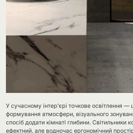
У сучасному інтер’єрі точкове освітлення — 
формування атмосфери, візуального зонуванн
спосіб додати кімнаті глибини. Світильники
ефектний, але водночас ергономічний простір.