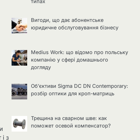
типах
Вигоди, що дає абонентське
юридичне обслуговування бізнесу
Medius Work: що відомо про польську
компанію у сфері домашнього
догляду
Об’єктиви Sigma DC DN Contemporary:
розбір оптики для кроп-матриць
Трещина на сварном шве: как
поможет осевой компенсатор?
и
і з