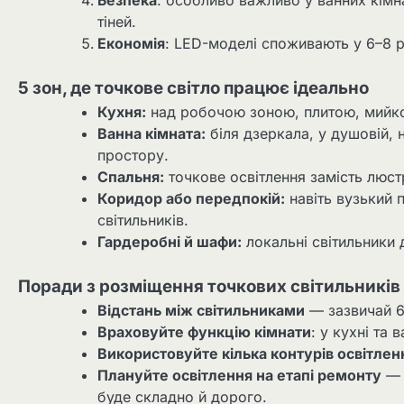
тіней.
Економія
: LED-моделі споживають у 6–8 р
5 зон, де точкове світло працює ідеально
Кухня:
над робочою зоною, плитою, мийко
Ванна кімната:
біля дзеркала, у душовій, 
простору.
Спальня:
точкове освітлення замість люст
Коридор або передпокій:
навіть вузький п
світильників.
Гардеробні й шафи:
локальні світильники 
Поради з розміщення точкових світильників
Відстань між світильниками
— зазвичай 60
Враховуйте функцію кімнати
: у кухні та 
Використовуйте кілька контурів освітлен
Плануйте освітлення на етапі ремонту
— 
буде складно й дорого.