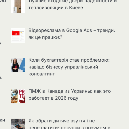
Лучшие входные двери надёжности и
теплоизоляции в Киеве
Відеореклама в Google Ads – тренди:
як це працює?
у
Коли бухгалтерія стає проблемою:
навіщо бізнесу управлінський
консалтинг
о.
ПМЖ в Канаде из Украины: как это
работает в 2026 году
ки
Як обрати дитяче взуття і не
переплатити: покупки з розумом в