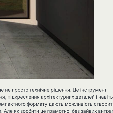
це не просто технічне рішення. Це інструмент
я, підкреслення архітектурних деталей і навіть
 компактного формату дають можливість створит
 Але як зробити це грамотно, без зайвих витрат 