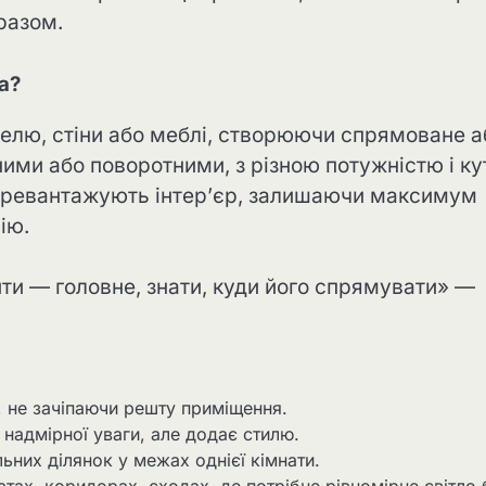
разом.
а?
телю, стіни або меблі, створюючи спрямоване а
ними або поворотними, з різною потужністю і к
перевантажують інтер’єр, залишаючи максимум
ію.
ити — головне, знати, куди його спрямувати» —
у, не зачіпаючи решту приміщення.
 надмірної уваги, але додає стилю.
льних ділянок у межах однієї кімнати.
тах, коридорах, сходах, де потрібне рівномірне світло 