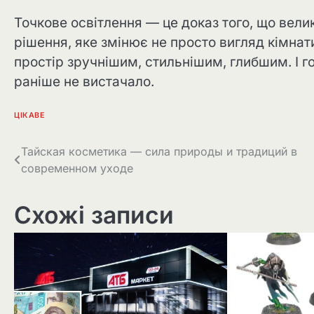
Точкове освітлення — це доказ того, що вели
рішення, яке змінює не просто вигляд кімнати
простір зручнішим, стильнішим, глибшим. І г
раніше не вистачало.
ЦІКАВЕ
Навігація
Тайская косметика — сила природы и традиций в
современном уходе
записів
Схожі записи