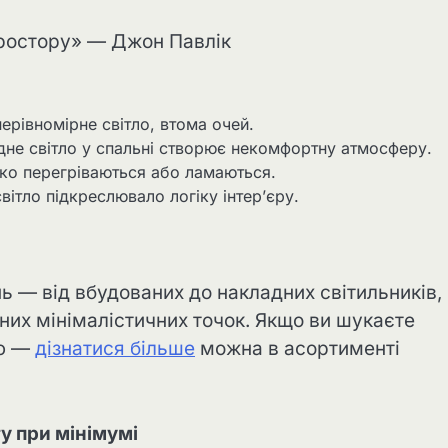
простору» — Джон Павлік
ерівномірне світло, втома очей.
не світло у спальні створює некомфортну атмосферу.
ко перегріваються або ламаються.
ітло підкреслювало логіку інтер’єру.
ь — від вбудованих до накладних світильників, 
их мінімалістичних точок. Якщо ви шукаєте
тю —
дізнатися більше
можна в асортименті
у при мінімумі