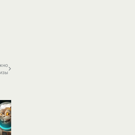
ужно
лизы