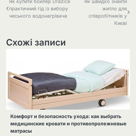
Навігація
Як купити бойлер Drazice
Як швидко знайти
практичний гід із вибору
житло для
записів
чеського водонагрівача
співробітників у
Києві
Схожі записи
Комфорт и безопасность ухода: как выбрать
медицинские кровати и противопролежневые
матрасы