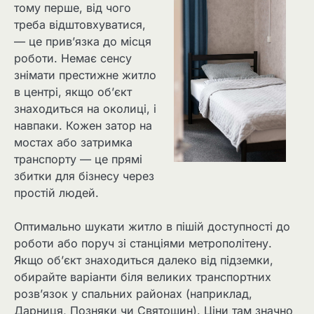
тому перше, від чого
треба відштовхуватися,
— це прив’язка до місця
роботи. Немає сенсу
знімати престижне житло
в центрі, якщо об’єкт
знаходиться на околиці, і
навпаки. Кожен затор на
мостах або затримка
транспорту — це прямі
збитки для бізнесу через
простій людей.
Оптимально шукати житло в пішій доступності до
роботи або поруч зі станціями метрополітену.
Якщо об’єкт знаходиться далеко від підземки,
обирайте варіанти біля великих транспортних
розв’язок у спальних районах (наприклад,
Дарниця, Позняки чи Святошин). Ціни там значно