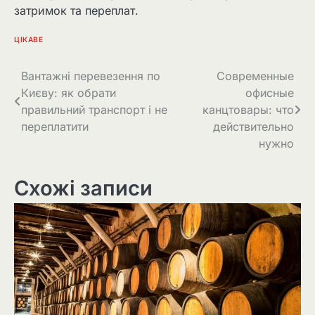
затримок та переплат.
ЦІКАВЕ
Навігація
Вантажні перевезення по
Современные
Києву: як обрати
офисные
записів
правильний транспорт і не
канцтовары: что
переплатити
действительно
нужно
Схожі записи