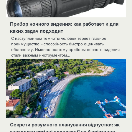
Прибор ночного видения: как работает и для
каких задач подходит
С наступлением темноты человек теряет главное
преимущество – способность быстро оценивать
обстановку. Именно поэтому приборы ночного видения
стали важным инструментом…
Секрети розумного планування відпустки: як
знаходити вигідні пропозиції на Адріатичне