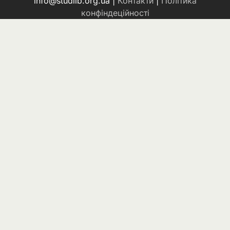
info@studlib.org.ua |
Контакти
|
Політика
конфіндеційності