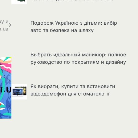
у и
Подорож Україною з дітьми: вибір
m.ua
авто та безпека на шляху
Выбрать идеальный маникюр: полное
руководство по покрытиям и дизайну
Як вибрати, купити та встановити
відеодомофон для стоматології