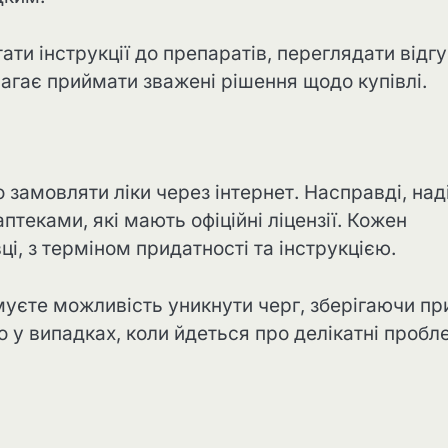
ти інструкції до препаратів, переглядати відг
агає приймати зважені рішення щодо купівлі.
 замовляти ліки через інтернет. Насправді, над
теками, які мають офіційні ліцензії. Кожен
і, з терміном придатності та інструкцією.
муєте можливість уникнути черг, зберігаючи пр
 у випадках, коли йдеться про делікатні пробл