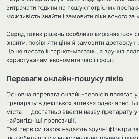
витрачати години на пошук потрібних препара
можливість знайти і замовити ліки всього за 
Серед таких рішень особливо вирізняється с
знайти, порівняти ціни й замовити доставку не
Це не просто інтернет-магазин, а зручна пла
користувачам економити час і гроші.
Переваги онлайн-пошуку ліків
Основна перевага онлайн-сервісів полягає у
препарату в декількох аптеках одночасно. Бі
міста — достатньо ввести назву препарату у
найвигідніші пропозиції.
Такі сервіси також надають зручні фільтри з
що робить пошук максимально точним і шви