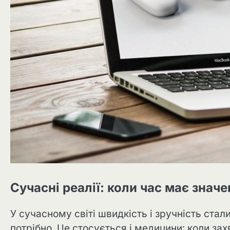
Сучасні реалії: коли час має знач
У сучасному світі швидкість і зручність ста
потрібно. Це стосується і медицини: коли за