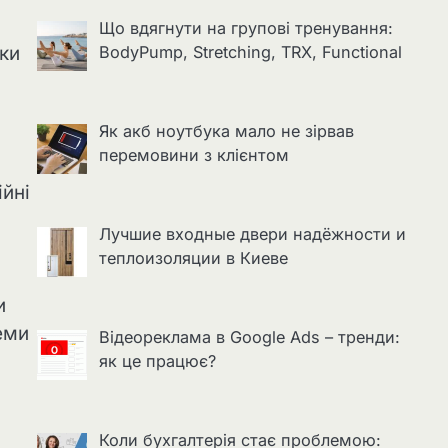
Що вдягнути на групові тренування:
уки
BodyPump, Stretching, TRX, Functional
Як акб ноутбука мало не зірвав
перемовини з клієнтом
ійні
Лучшие входные двери надёжности и
теплоизоляции в Киеве
и
еми
Відеореклама в Google Ads – тренди:
як це працює?
Коли бухгалтерія стає проблемою: