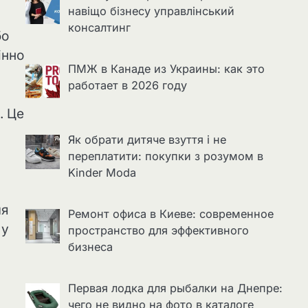
навіщо бізнесу управлінський
консалтинг
бо
інно
ПМЖ в Канаде из Украины: как это
работает в 2026 году
. Це
Як обрати дитяче взуття і не
переплатити: покупки з розумом в
Kinder Moda
ля
Ремонт офиса в Киеве: современное
 у
пространство для эффективного
бизнеса
Первая лодка для рыбалки на Днепре:
чего не видно на фото в каталоге