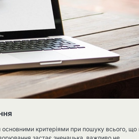
ення
ли основними критеріями при пошуку всього, що
хворювання застає зненацька, важливо не