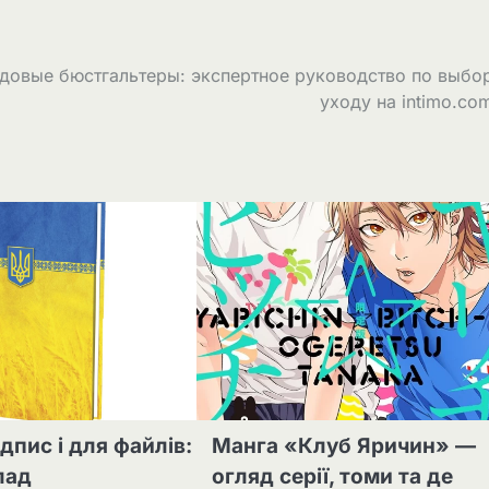
довые бюстгальтеры: экспертное руководство по выбор
уходу на intimo.co
дпис і для файлів:
Манга «Клуб Яричин» —
лад
огляд серії, томи та де