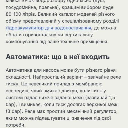
кілька точок водорозбору одночасно (душ,
посудомийна, пральна), кращим вибором буде
80-100 літрів. Великий каталог моделей різного
об’єму представлений у спеціалізованому розділі
гідроакумулятор для водопостачання
, де можна
обрати горизонтальну чи вертикальну
компонування під ваше технічне приміщення.
Автоматика: що в неї входить
Автоматика для насоса може бути різного рівня
складності. Найпростіший варіант – звичайне реле
тиску. Це невеликий прилад з мембраною
всередині, який вмикає двигун, коли тиск у
системі падає нижче заданої межі (зазвичай 1,5
бар), і вимикає, коли тиск досягає верхньої межі
(3 бар). Реле має простий механічний регулятор,
яким можна підлаштувати ці значення під свої
потреби.