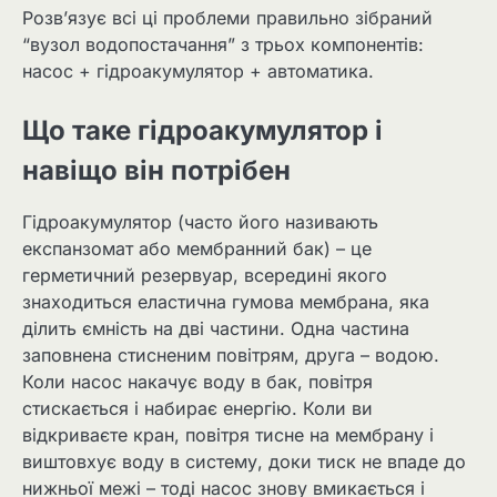
Розв’язує всі ці проблеми правильно зібраний
“вузол водопостачання” з трьох компонентів:
насос + гідроакумулятор + автоматика.
Що таке гідроакумулятор і
навіщо він потрібен
Гідроакумулятор (часто його називають
експанзомат або мембранний бак) – це
герметичний резервуар, всередині якого
знаходиться еластична гумова мембрана, яка
ділить ємність на дві частини. Одна частина
заповнена стисненим повітрям, друга – водою.
Коли насос накачує воду в бак, повітря
стискається і набирає енергію. Коли ви
відкриваєте кран, повітря тисне на мембрану і
виштовхує воду в систему, доки тиск не впаде до
нижньої межі – тоді насос знову вмикається і