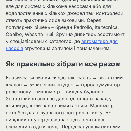
але для систем з кількома насосами або для
водопостачання з кількох джерел такі контролери
стають практично обов’язковими. Серед
популярних рішень – бренди Pedrollo, Italtecnica,
Coelbo, Wacs та інші. Зручно дивитись асортимент
у спеціалізованих каталогах, де
автоматика для
насосів
згрупована за типом і призначенням.
Як правильно зібрати все разом
Класична схема виглядає так: насос → зворотний
клапан → 5-вивідний штуцер → гідроакумулятор +
реле тиску + манометр + вихід у будинок.
Зворотний клапан не дає воді стікати назад у
криницю, коли насос вимикається. Манометр
потрібен для візуального контролю тиску. 5-
вивідний штуцер дозволяє підключити всі
елементи в одній точці. Перед запуском системи