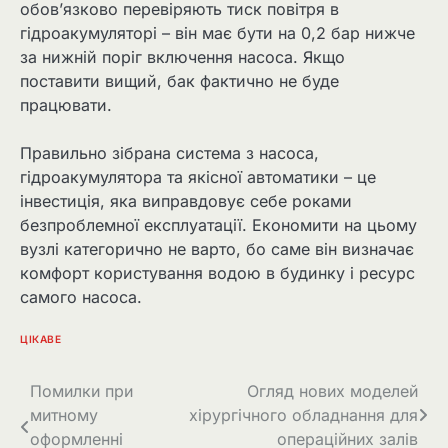
обов’язково перевіряють тиск повітря в
гідроакумуляторі – він має бути на 0,2 бар нижче
за нижній поріг включення насоса. Якщо
поставити вищий, бак фактично не буде
працювати.
Правильно зібрана система з насоса,
гідроакумулятора та якісної автоматики – це
інвестиція, яка виправдовує себе роками
безпроблемної експлуатації. Економити на цьому
вузлі категорично не варто, бо саме він визначає
комфорт користування водою в будинку і ресурс
самого насоса.
ЦІКАВЕ
Навігація
Помилки при
Огляд нових моделей
митному
хірургічного обладнання для
записів
оформленні
операційних залів