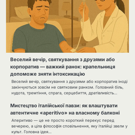
Веселий вечір, святкування з друзями або
корпоратив — важкий ранок: крапельниця
допоможе зняти інтоксикацію
Веселий вечір, святкування з друзями або корпоратив іноді
закінчуються зовсім не святковим ранком. Головний біль,
нудота, тремтіння, спрага, серцебиття, дратівливість…
Мистецтво італійської павзи: як влаштувати
автентичне «aperitivo» на власному балконі
Аперитиво — це не просто короткий перекус перед
вечерею, а ціла філософія сповільнення, яку італійці звели у
культ. Головна ідея…