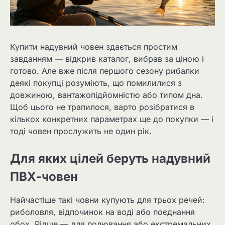
Купити надувний човен здається простим
завданням — відкрив каталог, вибрав за ціною і
готово. Але вже після першого сезону рибалки
деякі покупці розуміють, що помилилися з
довжиною, вантажопідйомністю або типом дна.
Щоб цього не трапилося, варто розібратися в
кількох конкретних параметрах ще до покупки — і
тоді човен прослужить не один рік.
Для яких цілей беруть надувний
ПВХ-човен
Найчастіше такі човни купують для трьох речей:
риболовля, відпочинок на воді або поєднання
обох. Рідше — для полювання або екстремальних