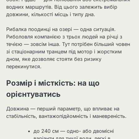
водних маршрутів. Від цього залежить вибір
довжини, кількості місць і типу дна.
Рибалка поодинці на озері — одна ситуація.
Риболовля компанією з трьох людей на річці з
течією — зовсім інша. Тут потрібен більший човен
зі стаціонарним транцем під мотор і жорстким
дном, яке дозволяє стояти без ризику
перекинутися.
Розмір і місткість: на що
орієнтуватись
Довжина — перший параметр, що впливає на
стабільність, вантажопідйомність і маневреність.
до 240 см — одно- або двомісні
варіанти для тихої води, легкі в