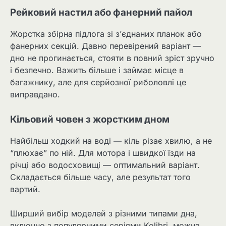
Рейковий настил або фанерний пайол
Жорстка збірна підлога зі з’єднаних планок або
фанерних секцій. Давно перевірений варіант —
дно не прогинається, стояти в повний зріст зручно
і безпечно. Важить більше і займає місце в
багажнику, але для серйозної риболовлі це
виправдано.
Кільовий човен з жорстким дном
Найбільш ходкий на воді — кіль різає хвилю, а не
“плюхає” по ній. Для мотора і швидкої їзди на
річці або водосховищі — оптимальний варіант.
Складається більше часу, але результат того
вартий.
Ширший вибір моделей з різними типами дна,
включно з популярними серіями Kolibri, можна