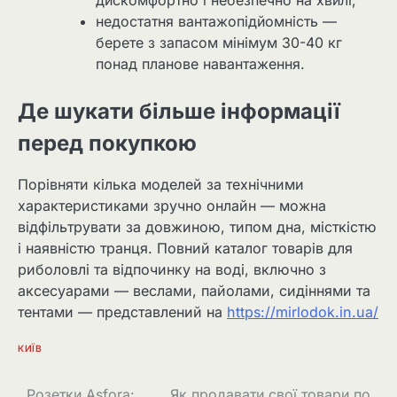
дискомфортно і небезпечно на хвилі;
недостатня вантажопідйомність —
берете з запасом мінімум 30-40 кг
понад планове навантаження.
Де шукати більше інформації
перед покупкою
Порівняти кілька моделей за технічними
характеристиками зручно онлайн — можна
відфільтрувати за довжиною, типом дна, місткістю
і наявністю транця. Повний каталог товарів для
риболовлі та відпочинку на воді, включно з
аксесуарами — веслами, пайолами, сидіннями та
тентами — представлений на
https://mirlodok.in.ua/
КИЇВ
Розетки Asfora:
Як продавати свої товари по