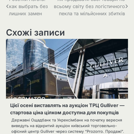
Навігація
как выбрать без
всьому світу без логістичного
записів
лишних замен
пекла та мільйонних збитків
Схожі записи
Цієї осені виставлять на аукціон ТРЦ Gulliver —
стартова ціна цілком доступна для покупців
Державні Ощадбанк та Укрексімбанк на початку вересня
виведуть на відкритий аукціон київський торговельно-
офісний центр Gulliver через систему “Prozorro. Продажі”.