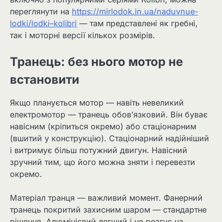
переглянути на
https://mirlodok.in.ua/naduvnue-
lodki/lodki–kolibri
— там представлені як гребні,
так і моторні версії кількох розмірів.
Транець: без нього мотор не
встановити
Якщо планується мотор — навіть невеликий
електромотор — транець обов’язковий. Він буває
навісним (кріпиться окремо) або стаціонарним
(вшитий у конструкцію). Стаціонарний надійніший
і витримує більш потужний двигун. Навісний
зручний тим, що його можна зняти і перевезти
окремо.
Матеріал транця — важливий момент. Фанерний
транець покритий захисним шаром — стандартне
рішення. Алюмінієвий легший і не реагує на