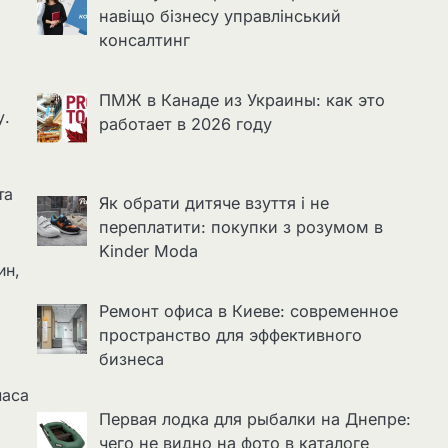
навіщо бізнесу управлінський
консалтинг
ПМЖ в Канаде из Украины: как это
у.
работает в 2026 году
та
Як обрати дитяче взуття і не
переплатити: покупки з розумом в
Kinder Moda
ин,
Ремонт офиса в Киеве: современное
пространство для эффективного
бизнеса
маса
Первая лодка для рыбалки на Днепре:
чего не видно на фото в каталоге