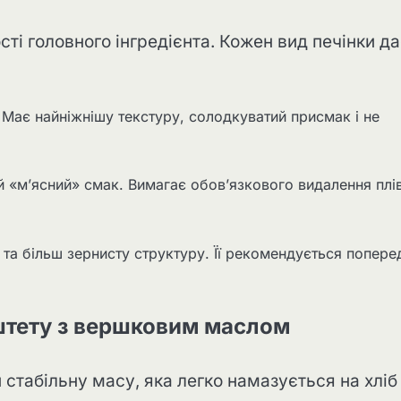
сті головного інгредієнта. Кожен вид печінки д
 Має найніжнішу текстуру, солодкуватий присмак і не
 «м’ясний» смак. Вимагає обов’язкового видалення плі
 та більш зернисту структуру. Її рекомендується попере
штету з вершковим маслом
стабільну масу, яка легко намазується на хліб 