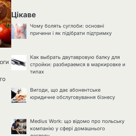
Цікаве
Чому болять суглоби: основні
причини і як підібрати підтримку
Как выбрать двутавровую балку для
оги
стройки: разбираемся в маркировке и
типах
го
Вигоди, що дає абонентське
юридичне обслуговування бізнесу
Medius Work: що відомо про польську
компанію у сфері домашнього
догляду