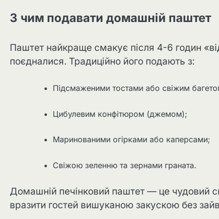
З чим подавати домашній паштет
Паштет найкраще смакує після 4-6 годин «ві
поєдналися. Традиційно його подають з:
Підсмаженими тостами або свіжим багето
Цибулевим конфітюром (джемом);
Маринованими огірками або каперсами;
Свіжою зеленню та зернами граната.
Домашній печінковий паштет — це чудовий с
вразити гостей вишуканою закускою без зайви