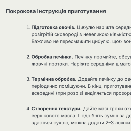
Покрокова інструкція приготування
Підготовка овочів.
Цибулю наріжте середні
розігрітій сковороді з невеликою кількістю
Важливо не пересмажити цибулю, щоб вона
Обробка печінки.
Печінку промийте, обсуш
жовчні протоки. Наріжте середніми шмато
Термічна обробка.
Додайте печінку до ов
періодично помішуючи. В кінці приготуванн
всередині (при розрізі виділяється прозор
Створення текстури.
Дайте масі трохи охо
вершкового масла. Подрібніть суміш за д
здається сухою, можна додати 2–3 ложки 