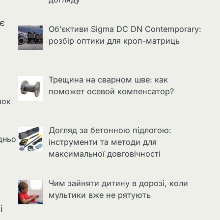
ає
Об’єктиви Sigma DC DN Contemporary:
розбір оптики для кроп-матриць
Трещина на сварном шве: как
поможет осевой компенсатор?
вок
Догляд за бетонною підлогою:
дньо
інструменти та методи для
максимальної довговічності
Чим зайняти дитину в дорозі, коли
мультики вже не рятують
і