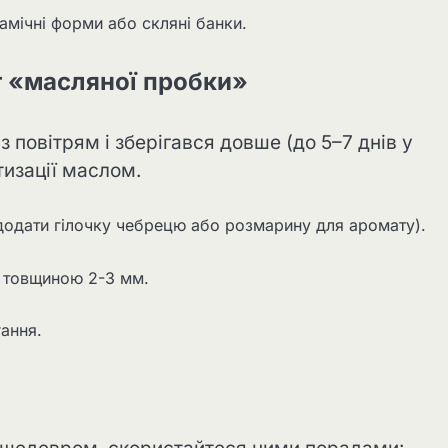
амічні форми або скляні банки.
т «масляної пробки»
 повітрям і зберігався довше (до 5–7 днів у
изації маслом.
додати гілочку чебрецю або розмарину для аромату).
 товщиною 2-3 мм.
ання.