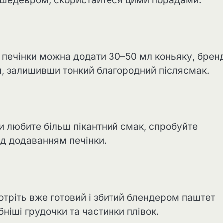
 шедевром, скористайтеся цими порадами:
печінки можна додати 30–50 мл коньяку, бренд
ся, залишивши тонкий благородний післясмак.
и любите більш пікантний смак, спробуйте
д додаванням печінки.
отріть вже готовий і збитий блендером паштет
бніші грудочки та частинки плівок.