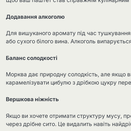
Щоб ваш паштет став справжнім кулінарним
Додавання алкоголю
Для вишуканого аромату під час тушкування 
або сухого білого вина. Алкоголь випаруєть
Баланс солодкості
Морква дає природну солодкість, але якщо в
карамелізувати цибулю з дрібкою цукру пере
Вершкова ніжність
Якщо ви хочете отримати структуру мусу, пр
через дрібне сито. Це видалить навіть найдрі