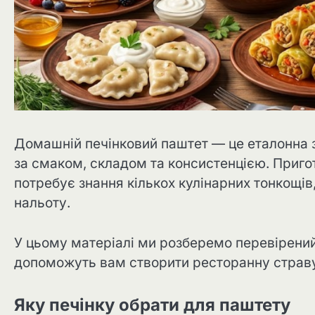
Домашній печінковий паштет — це еталонна з
за смаком, складом та консистенцією. Пригот
потребує знання кількох кулінарних тонкощів,
нальоту.
У цьому матеріалі ми розберемо перевірений
допоможуть вам створити ресторанну страву 
Яку печінку обрати для паштету