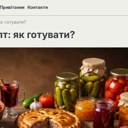
Привітання
Контакти
к готувати?
т: як готувати?