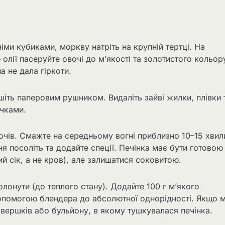
ми кубиками, моркву натріть на крупній тертці. На
 олії пасеруйте овочі до м’якості та золотистого кольор
 не дала гіркоти.
іть паперовим рушником. Видаліть зайві жилки, плівки 
чками.
очів. Смажте на середньому вогні приблизно 10–15 хвил
я посоліть та додайте спеції. Печінка має бути готовою
ий сік, а не кров), але залишатися соковитою.
лонути (до теплого стану). Додайте 100 г м’якого
опомогою блендера до абсолютної однорідності. Якщо 
вершків або бульйону, в якому тушкувалася печінка.