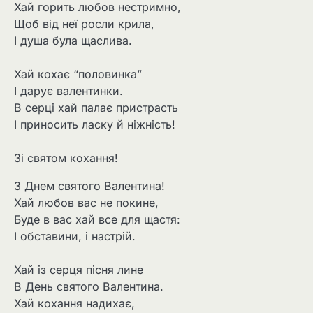
Хай горить любов нестримно,
Щоб від неї росли крила,
І душа була щаслива.
Хай кохає “половинка”
І дарує валентинки.
В серці хай палає пристрасть
І приносить ласку й ніжність!
Зі святом кохання!
З Днем святого Валентина!
Хай любов вас не покине,
Буде в вас хай все для щастя:
І обставини, і настрій.
Хай із серця пісня лине
В День святого Валентина.
Хай кохання надихає,