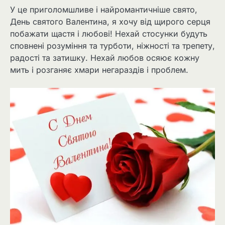
У це приголомшливе і найромантичніше свято,
День святого Валентина, я хочу від щирого серця
побажати щастя і любові! Нехай стосунки будуть
сповнені розуміння та турботи, ніжності та трепету,
радості та затишку. Нехай любов осяює кожну
мить і розганяє хмари негараздів і проблем.