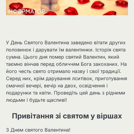
У День Святого Валентина заведено вітати других
половинок і дарувати їм валентинки. Історія свята
сумна. Цього дня помер святий Валентин, який
таємно вінчав перед обличчям Бога закоханих. На
його честь свято отримало назву і свої традиції.
Серед них, крім дарування лситівок, приготування
смачної вечері, вечір на двох, освідчення і
подарунки та квіти. Проведіть цей день з рідними
людьми і будьте щасливі!
Привітання зі святом у віршах
З Днем святого Валентина!