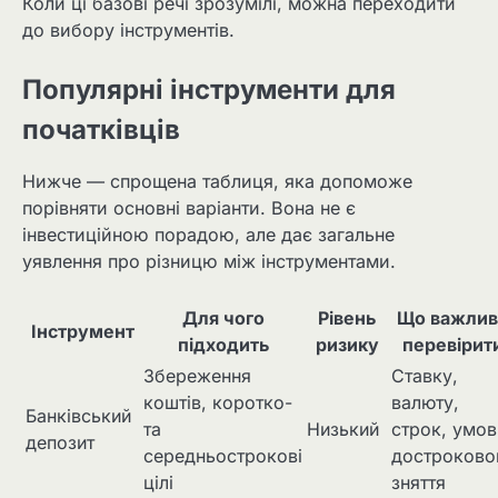
Коли ці базові речі зрозумілі, можна переходити
до вибору інструментів.
Популярні інструменти для
початківців
Нижче — спрощена таблиця, яка допоможе
порівняти основні варіанти. Вона не є
інвестиційною порадою, але дає загальне
уявлення про різницю між інструментами.
Для чого
Рівень
Що важлив
Інструмент
підходить
ризику
перевірит
Збереження
Ставку,
коштів, коротко-
валюту,
Банківський
та
Низький
строк, умов
депозит
середньострокові
достроково
цілі
зняття