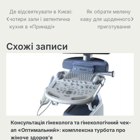
Навігація
Де відсвяткувати в Києві:
Як обрати мелену
чотири зали і автентична
каву для щоденного
записів
кухня в «Принаді»
приготування
Схожі записи
Консультація гінеколога та гінекологічний чек-
ап «Оптимальний»: комплексна турбота про
жіноче здоров’я