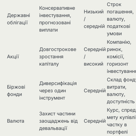
Строк
Консервативне
Низький
погашення,
Державні
інвестування,
/
валюту,
облігації
прогнозовані
середній
податкові
виплати
умови
Компанію,
Довгострокове
Середній
ринок,
Акції
зростання
/
комісії,
капіталу
високий
горизонт
інвестуванн
Склад фонд
Диверсифікація
Біржові
витрати,
через один
Середній
фонди
валюту,
інструмент
доступність
Курс, спред
Захист частини
мету купівлі
Валюта
заощаджень від
Середній
частку в
девальвації
портфелі